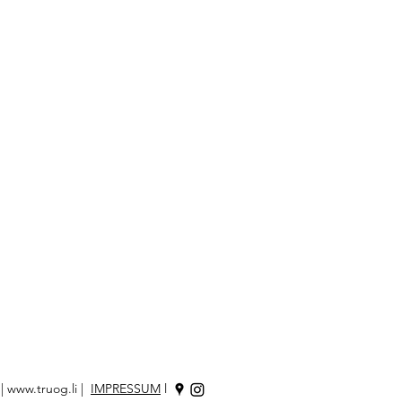
|
www.truog.li
|
IMPRESSUM
l