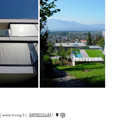
|
www.truog.li
|
IMPRESSUM
l