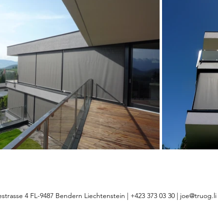
estrasse 4 FL-9487 Bendern Liechtenstein | +423 373 03 30 |
joe@truog.li