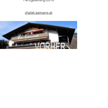
chalet-zamang.at
©2021 aixarchitectstruog ag | Industriestrasse 4 FL-9487
Bendern Liechtenstein |
+423 373 03 30
|
joe@truog.li
|
www.truog.li
|
IMPRESSUM
l