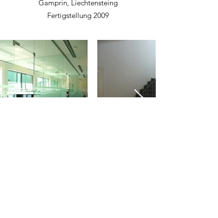
Gamprin, Liechtensteing
Fertigstellung 2009
©2021 aixarchitectstruog ag | Industriestrasse 4 FL-9487
Bendern Liechtenstein |
+423 373 03 30
|
joe@truog.li
|
www.truog.li
|
IMPRESSUM
l