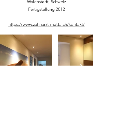
Walenstadt, Schweiz
Fertigstellung 2012
https://www.zahnarzt-matta.ch/kontakt/
©2021 aixarchitectstruog ag | Industriestrasse 4 FL-9487
Bendern Liechtenstein |
+423 373 03 30
|
joe@truog.li
|
www.truog.li
|
IMPRESSUM
l